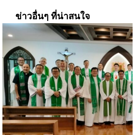
ข่าวอื่นๆ ที่น่าสนใจ
ข
ฉ