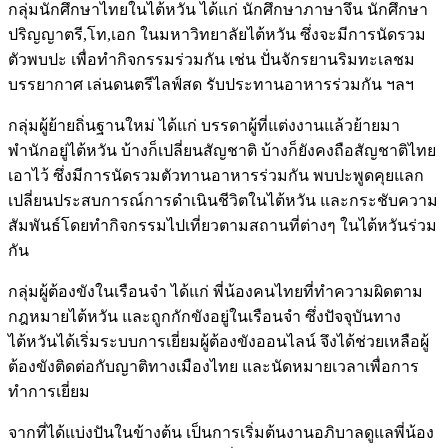
กลุ่มนักศึกษาไทยในไต้หวัน ได้แก่ นักศึกษาภาษาจึน นักศึกษา
ปริญญาตรี,โท,เอก ในมหาวิทยาลัยไต้หวัน ซึ่งจะมีการนัดรวม
ตัวพบปะ เพื่อทำกิจกรรมร่วมกัน เช่น ปั่นจักรยานริมทะเลชม
บรรยากาศ เล่นดนตรีไลฟ์สด รับประทานอาหารร่วมกัน ฯลฯ
กลุ่มผู้ย้ายถิ่นฐานใหม่ ได้แก่ บรรดาผู้ที่แต่งงานแล้วย้ายมา
พำนักอยู่ไต้หวัน บ้างก็เปลี่ยนสัญชาติ บ้างก็ยังคงถือสัญชาติไทย
เอาไว้ ซึ่งมีการนัดรวมตัวทานอาหารร่วมกัน พบปะพูดคุยแลก
เปลี่ยนประสบการณ์การดำเนินชีวิตในไต้หวัน และกระชับความ
สัมพันธ์โดยทำกิจกรรมไปเที่ยวตามสถานที่ต่างๆ ในไต้หวันร่วม
กัน
กลุ่มผู้ต้องขังในเรือนจำ ได้แก่ พี่น้องคนไทยที่ทำความผิดตาม
กฎหมายไต้หวัน และถูกกักขังอยู่ในเรือนจำ ซึ่งปัจจุบันทาง
ไต้หวันได้เริ่มระบบการเยี่ยมผู้ต้องขังออนไลน์ จึงได้ช่วยเหลือผู้
ต้องขังติดต่อกับญาติทางเมืองไทย และนัดหมายเวลาเพื่อการ
ทำการเยี่ยม
จากที่ได้แบ่งปันในข้างต้น เป็นการเริ่มต้นงานอภิบาลดูแลพี่น้อง