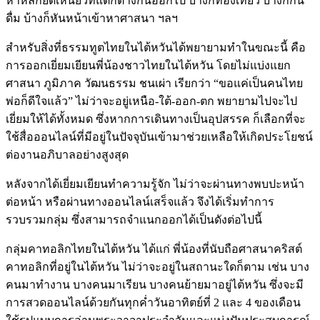
หาหลักยึดเหนี่ยวที่แตกต่างกันออกไป บ้างก็ท่องเที่ยว บ้างก็กิน
ดื่ม บ้างก็หันหน้าเข้าหาศาสนา ฯลฯ
สำหรับสิ่งที่ธรรมทูตไทยในไต้หวันได้พยายามทำในขณะนี้ คือ
การออกเยี่ยมเยียนพี่น้องชาวไทยในไต้หวัน โดยไม่แบ่งแยก
ศาสนา ภูมิภาค วัฒนธรรม ชนเผ่า เรียกว่า “ขอแค่เป็นคนไทย
พ่อก็ดีใจแล้ว” ไม่ว่าจะอยู่เหนือ-ใต้-ออก-ตก พยายามไปจะไป
เยี่ยมให้ได้ทั้งหมด ซึ่งหากการเดินทางเป็นอุปสรรค ก็เลือกที่จะ
ใช้สื่อออนไลน์ที่มีอยู่ในปัจจุบันเข้ามาช่วยเหลือให้เกิดประโยชน์
ต่องานอภิบาลอย่างสูงสุด
หลังจากได้เยี่ยมเยียนทำความรู้จัก ไม่ว่าจะผ่านทางพบปะหน้า
ต่อหน้า หรือผ่านทางออนไลน์เสร็จแล้ว จึงได้เริ่มทำการ
รวบรวมกลุ่ม ซึ่งสามารถจำแนกออกได้เป็นดังต่อไปนี้
กลุ่มคาทอลิกไทยในไต้หวัน ได้แก่ พี่น้องที่นับถือศาสนาคริสต์
คาทอลิกที่อยู่ในไต้หวัน ไม่ว่าจะอยู่ในสถานะใดก็ตาม เช่น บาง
คนมาทำงาน บางคนมาเรียน บางคนย้ายมาอยู่ไต้หวัน ซึ่งจะมี
การสวดออนไลน์ด้วยกันทุกค่ำวันอาทิตย์ที่ 2 และ 4 ของเดือน